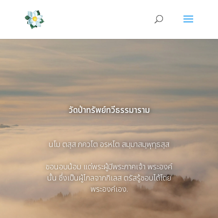
วัดป่าทรัพย์ทวีธรรมาราม
นโม ตสฺส ภควโต อรหโต สมฺมาสมฺพุทฺธสฺส
ขอนอบน้อม แด่พระผู้มีพระภาคเจ้า พระองค์
นั้น ซึ่งเป็นผู้ไกลจากกิเลส ตรัสรู้ชอบได้โดย
พระองค์เอง.